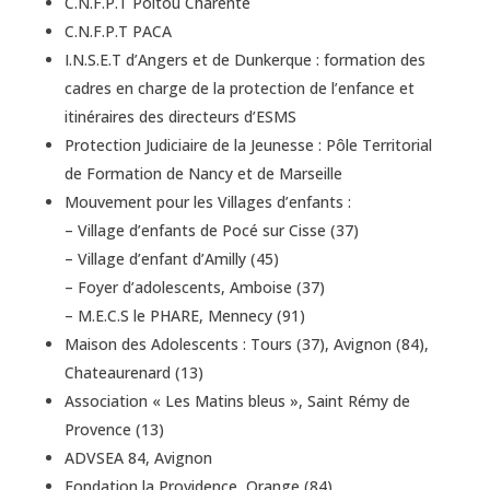
C.N.F.P.T Poitou Charente
C.N.F.P.T PACA
I.N.S.E.T d’Angers et de Dunkerque : formation des
cadres en charge de la protection de l’enfance et
itinéraires des directeurs d’ESMS
Protection Judiciaire de la Jeunesse : Pôle Territorial
de Formation de Nancy et de Marseille
Mouvement pour les Villages d’enfants :
– Village d’enfants de Pocé sur Cisse (37)
– Village d’enfant d’Amilly (45)
– Foyer d’adolescents, Amboise (37)
– M.E.C.S le PHARE, Mennecy (91)
Maison des Adolescents : Tours (37), Avignon (84),
Chateaurenard (13)
Association « Les Matins bleus », Saint Rémy de
Provence (13)
ADVSEA 84, Avignon
Fondation la Providence, Orange (84)